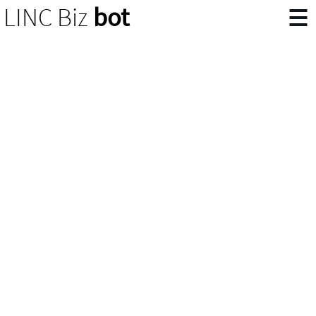
LINC Biz
bot
チ
ャ
ッ
ト
ボ
ッ
ト
に
質
問
資
料
請